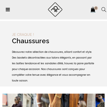
0
Basculer
☰
Livraison en 48 à 72h offerte à partir de 29,90 € en France en point relais
la
navigation
JE CRAQUE !
Chaussures
Découvrez notre sélection de chaussures, alliant confort et style.
Des baskets décontractées aux talons élégants, en passant par
les bottes tendance et les sandales d'été, trouvez la paire parfaite
pour chaque occasion. Nos chaussures sont conçues pour
compléter votre tenue avec élégance et vous accompagner en
toute saison.