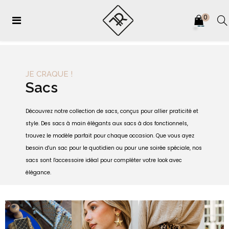
0
Basculer
☰
Livraison en 48 à 72h offerte à partir de 29,90 € en France en point relais
la
navigation
JE CRAQUE !
Sacs
Découvrez notre collection de sacs, conçus pour allier praticité et
style. Des sacs à main élégants aux sacs à dos fonctionnels,
trouvez le modèle parfait pour chaque occasion. Que vous ayez
besoin d'un sac pour le quotidien ou pour une soirée spéciale, nos
sacs sont l'accessoire idéal pour compléter votre look avec
élégance.